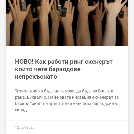
НОВО! Как работи ринг скенерът
които чете баркодове
непрекъснато
Технология на бъдещето може да бъде на Вашата
ръка. Буквално. Най-новата иновация е скенерът за
баркод “ринг” на пръстите за четене на баркодове в
склад
12/03/2020