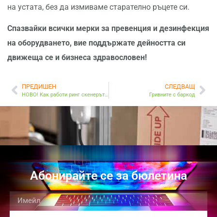
на устата, без да измиваме старателно ръцете си.
Спазвайки всички мерки за превенция и дезинфекция
на оборудването, вие поддържате дейността си
движеща се и бизнеса здравословен!
ПРЕДИШЕН
СЛЕДВАЩ
НОВО! Как работи ринг скенерът които чете баркодове непрекъснато
Гривните с баркод
Абонирайте се за бюлетина