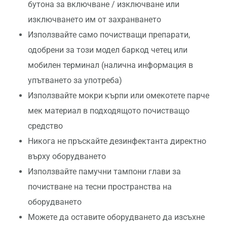
бутона за включване / изключване или
изключването им от захранването
Използвайте само почистващи препарати,
одобрени за този модел баркод четец или
мобилен терминал (налична информация в
упътването за употреба)
Използвайте мокри кърпи или омекотете парче
мек материал в подходящото почистващо
средство
Никога не пръскайте дезинфектанта директно
върху оборудването
Използвайте памучни тампони глави за
почистване на тесни пространства на
оборудването
Можете да оставите оборудването да изсъхне