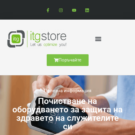
Поръчайте
Полезна информация
Почистване на
оборудването за защита на
здравето на служителите
си