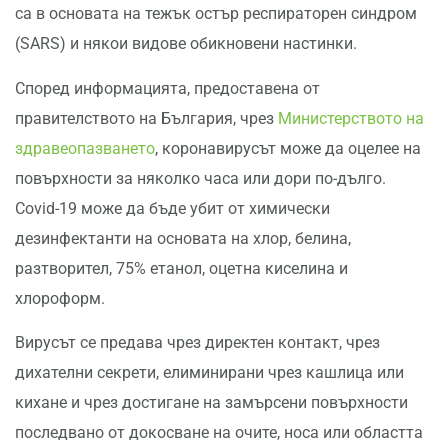
са в основата на тежък остър респираторен синдром
(SARS) и някои видове обикновени настинки.
Според информацията, предоставена от
правителството на България, чрез
Министерството на
здравеопазването
, коронавирусът може да оцелее на
повърхности за няколко часа или дори по-дълго.
Covid-19 може да бъде убит от химически
дезинфектанти на основата на хлор, белина,
разтворител, 75% етанол, оцетна киселина и
хлороформ.
Вирусът се предава чрез директен контакт, чрез
дихателни секрети, елиминирани чрез кашлица или
кихане и чрез достигане на замърсени повърхности
последвано от докосване на очите, носа или областта