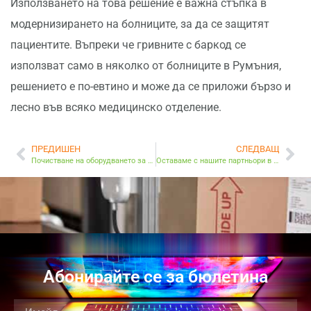
Използването на това решение е важна стъпка в
модернизирането на болниците, за да се защитят
пациентите. Въпреки че гривните с баркод се
използват само в няколко от болниците в Румъния,
решението е по-евтино и може да се приложи бързо и
лесно във всяко медицинско отделение.
ПРЕДИШЕН
СЛЕДВАЩ
Почистване на оборудването за защита на здравето на служителите си
Оставаме с нашите партньори в контекста на Covid-19!
Абонирайте се за бюлетина