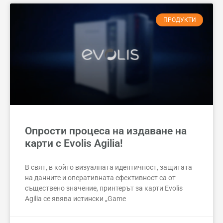
ПРОДУКТИ
Опрости процеса на издаване на
карти с Evolis Agilia!
В свят, в който визуалната идентичност, защитата
на данните и оперативната ефективност са от
съществено значение, принтерът за карти Evolis
Agilia се явява истински „Game