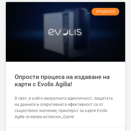
ПРОДУКТИ
Опрости процеса на издаване на
карти с Evolis Agilia!
В свят, в който визуалната идентичност, защитата
на данните и оперативната ефективност са от
съществено значение, принтерът за карти Evolis
Agilia се явява истински „Game