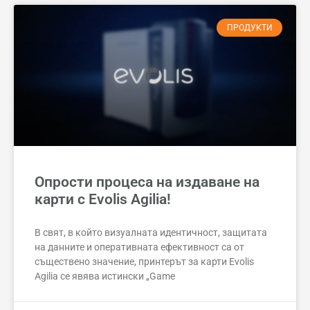
ПРОДУКТИ
Опрости процеса на издаване на
карти с Evolis Agilia!
В свят, в който визуалната идентичност, защитата
на данните и оперативната ефективност са от
съществено значение, принтерът за карти Evolis
Agilia се явява истински „Game