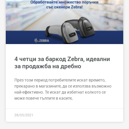
4 четци за баркод Zebra, идеални
за продажба на дребно
През този период потребителите искат времето,
прекарано в магазините, да се използва възможно
най-ефективно. Те искат да избегнат колкото се
може повече тълпите в касите,
28/05/2021