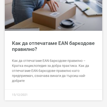
Как да отпечатаме EAN баркодове
правилно?
Как да отпечатаме EAN баркодове правилно –
Кратка енциклопедия за добра практика. Как да
отпечатаме EAN баркодове правилно като
предприемач, означава винаги да търсиш най-
добрите
15/12/2021