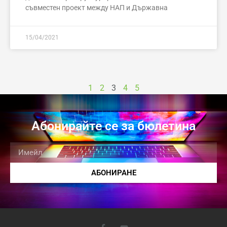
съвместен проект между НАП и Държавна
15/04/2021
1
2
3
4
5
Абонирайте се за бюлетина
АБОНИРАНЕ