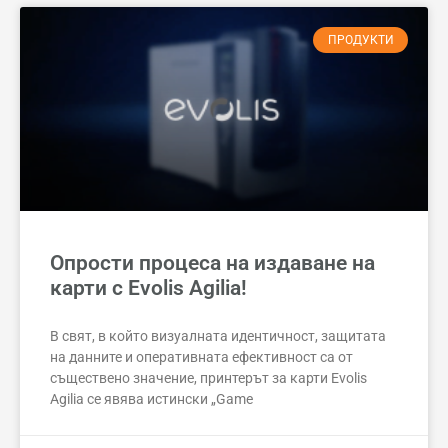
ПРОДУКТИ
Опрости процеса на издаване на
карти с Evolis Agilia!
В свят, в който визуалната идентичност, защитата
на данните и оперативната ефективност са от
съществено значение, принтерът за карти Evolis
Agilia се явява истински „Game