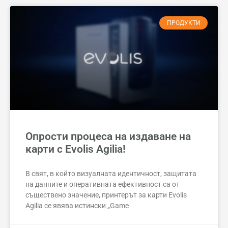
ПРОДУКТИ
Опрости процеса на издаване на
карти с Evolis Agilia!
В свят, в който визуалната идентичност, защитата
на данните и оперативната ефективност са от
съществено значение, принтерът за карти Evolis
Agilia се явява истински „Game