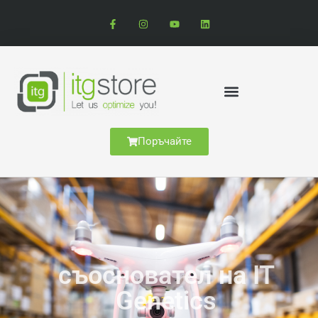
Поръчайте
съосновател на IT
Genetics