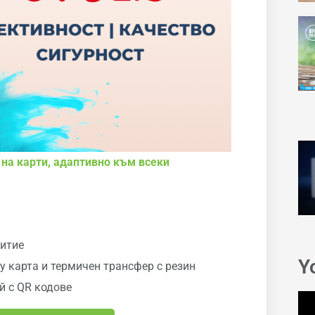
я на карти, адаптивно към всеки
ритие
Y
 карта и термичен трансфер с резин
й с QR кодове