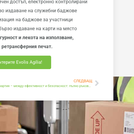
ичен достъп, електронно контролирани
зо издаване на служебни баджове
изация на баджове за участници
бързо издаване на карти на място
гурност
и
лекота
на
използване
,
а
ретрансферния
печат
.
ерите Evolis Agilia!
СЛЕДВАЩ
Термохартия – между ефективност и безопасност: пълно ръководство за употреба и съответствие без вредни химични съединения