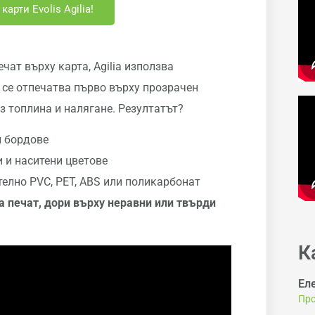
арти Evolis Agilia!
чат върху карта, Agilia използва
 се отпечатва първо върху прозрачен
з топлина и налягане. Резултатът?
и бордове
и и наситени цветове
елно PVC, PET, ABS или поликарбонат
а
печат
,
дори
върху
неравни
или
твърди
К
Ел
Про