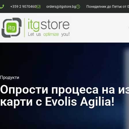
+359 2 9070460
orders@itgstore.bg
Понеделник до Петък от 0
Продукти
Опрости процеса на и
карти с Evolis Agilia!