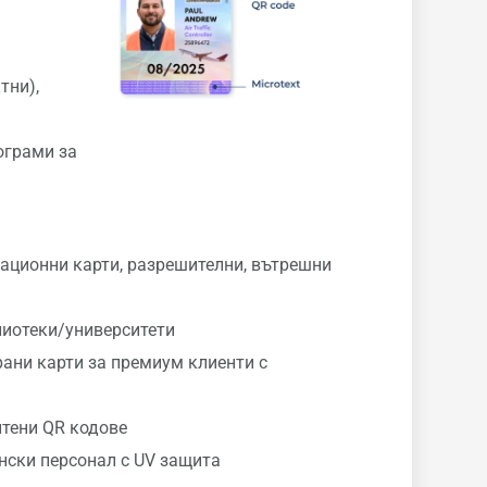
тни),
ограми за
ационни карти, разрешителни, вътрешни
лиотеки/университети
рани карти за премиум клиенти с
итени QR кодове
нски персонал с UV защита