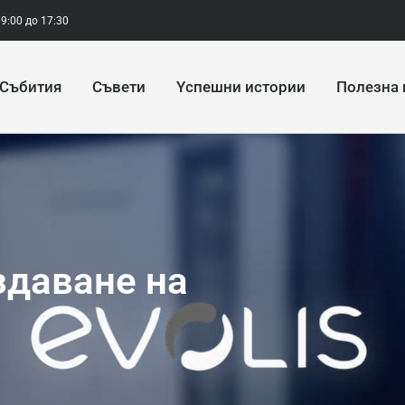
9:00 до 17:30
Cъбития
Cъвети
Yспешни истории
Полезна
здаване на