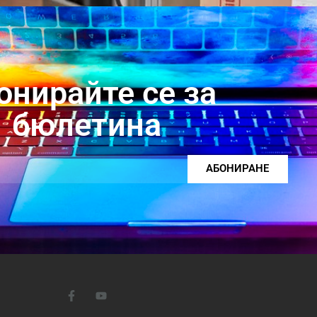
онирайте се за
бюлетина
АБОНИРАНЕ