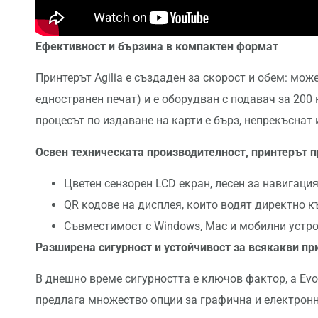
Ефективност
и
бързина
в
компактен
формат
Принтерът Agilia е създаден за скорост и обем: може
едностранен печат) и е оборудван с подавач за 200 
процесът по издаване на карти е бърз, непрекъснат 
Освен техническата производителност, принтерът 
Цветен сензорен LCD екран, лесен за навигаци
QR кодове на дисплея, които водят директно 
Съвместимост с Windows, Mac и мобилни устрой
Разширена
сигурност
и
устойчивост
за
всякакви
пр
В днешно време сигурността е ключов фактор, а Evoli
предлага множество опции за графична и електрон