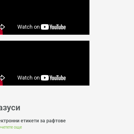
азуси
ектронни етикети за рафтове
четете още