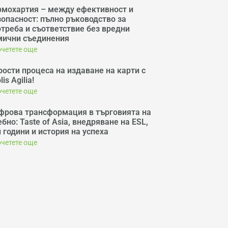
рмохартия – между ефективност и
зопасност: пълно ръководство за
отреба и съответствие без вредни
мични съединения
четете още
рости процеса на издаване на карти с
lis Agilia!
четете още
фрова трансформация в търговията на
бно: Taste of Asia, внедряване на ESL,
 години и история на успеха
четете още