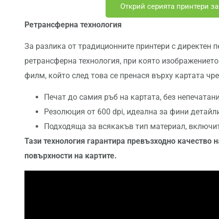
Открий серията принтери за к
Ретрансферна технология
За разлика от традиционните принтери с директен пе
ретрансферна технология, при която изображението
филм, който след това се пренася върху картата чре
Печат до самия ръб на картата, без непечатан
Резолюция от 600 dpi, идеална за фини детайл
Подходяща за всякакъв тип материал, включит
Тази
технология
гарантира
превъзходно
качество
н
повърхности
на
картите
.