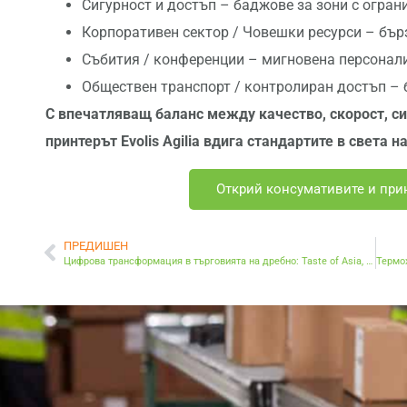
Сигурност и достъп – баджове за зони с огран
Корпоративен сектор / Човешки ресурси – бър
Събития / конференции – мигновена персонал
Обществен транспорт / контролиран достъп – 
С
впечатляващ
баланс
между
качество
,
скорост
,
си
принтерът
Evolis
Agilia
вдига
стандартите
в
света
н
Открий консумативите и принт
ПРЕДИШЕН
Цифрова трансформация в търговията на дребно: Taste of Asia, внедряване на ESL, три години и история на успеха