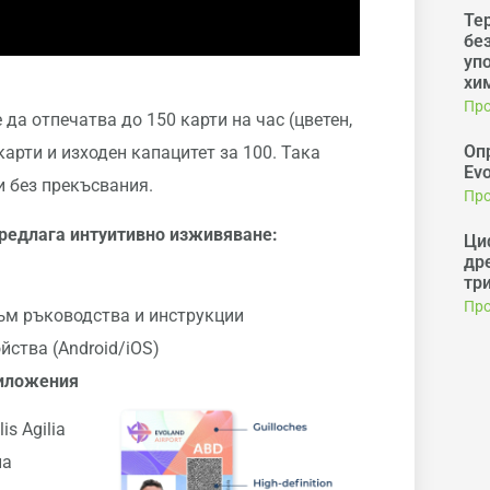
Те
бе
уп
хи
Про
 да отпечатва до 150 карти на час (цветен,
Оп
карти и изходен капацитет за 100. Така
Evo
и без прекъсвания.
Про
предлага интуитивно изживяване:
Ци
дре
я
три
Про
към ръководства и инструкции
ства (Android/iOS)
иложения
s Agilia
на