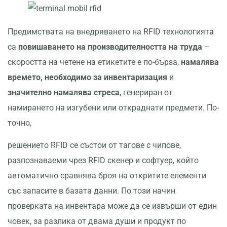
Предимствата на внедряването на RFID технологията
са
повишаването на производителността на труда
–
скоростта на четене на етикетите е по-бърза,
намалява
времето, необходимо за инвентаризация
и
значително намалява стреса
, генериран от
намирането на изгубени или откраднати предмети. По-
точно,
решението RFID се състои от тагове с чипове,
разпознаваеми чрез RFID скенер и софтуер, който
автоматично сравнява броя на откритите елементи
със запасите в базата данни. По този начин
проверката на инвентара може да се извърши от един
човек, за разлика от двама души и продукт по