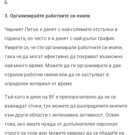
Б.
3. Организирайте работните си екипи
Черният Петък е денят с най-големите отстъпки в
годината, но често е и денят с най-дълъг график.
Уверете се, че сте организирали работните си екипи,
така че да могат ефективно да покриват възможно
най-много време. Можете да ги организирате в две
отделни работни смени или да се застъпват в
определен интервал от време.
Тъй като в деня на BF е препоръчително да не се
въвеждат стоки, тук можете да разпределите екипите
към други области с интензивна активност. Освен
това, ако имате нужда от допълнителен персонал
строго за този ден, можете уверено да се обадите на