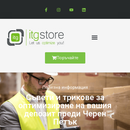
Поръчайте
Полезна информация
Съвети и трикове за
оптимизиране на вашия
депозит преди Черен
Петък