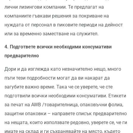
лични лизингови компании. Те предлагат на
компаниите гъвкави решения за покриване на
нуждата от персонал в пиковите периоди на дейност
или за временно заместване на служител.
4.
Подгответе всички необходими консумативи
предварително
Дори и да изглежда като незначително нещо, много
пъти тези подробности могат да ви накарат да
загубите важно време. Така че се уверете, че сте
подготвили всички необходими консумативи. Етикети
за печат на AWB /товарителница, опаковъчни фолиа,
защитни опаковки – направете списък предварително
на нещата, които използвате редовно, уверете се, че ги
имате на склад и ги съхранявайте на място, където